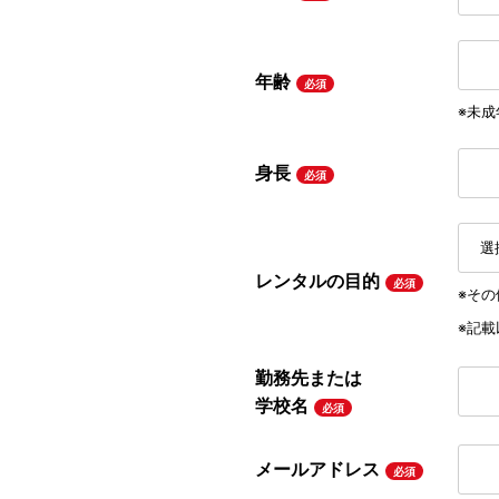
年齢
必須
※未
身長
必須
レンタルの目的
必須
※そ
※記
勤務先または
学校名
必須
メールアドレス
必須