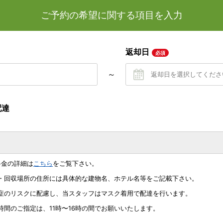
ご予約の希望に関する項目を入力
返却日
必須
～
配達
料金の詳細は
こちら
をご覧下さい。
配・回収場所の住所には具体的な建物名、ホテル名等をご記載下さい。
染症のリスクに配慮し、当スタッフはマスク着用で配達を行います。
時間のご指定は、11時〜16時の間でお願いいたします。