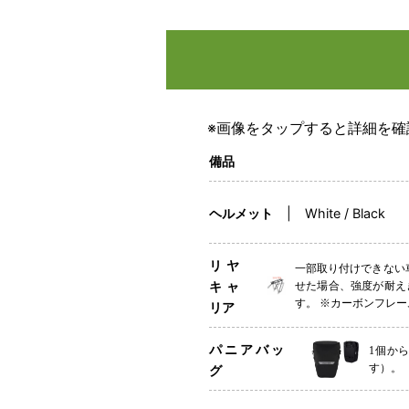
※画像をタップすると詳細を確
備品
ヘルメット
White / Black
リヤ
一部取り付けできない車
キャ
せた場合、強度が耐え
す。 ※カーボンフレ
リア
パニアバッ
1個か
す）。
グ