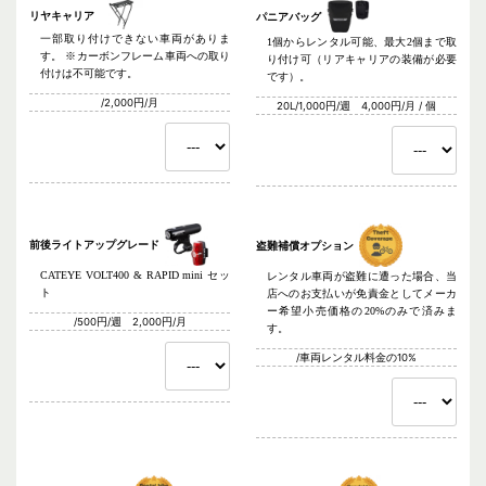
リヤキャリア
パニアバッグ
一部取り付けできない車両がありま
1個からレンタル可能、最大2個まで取
す。 ※カーボンフレーム車両への取り
り付け可（リアキャリアの装備が必要
付けは不可能です。
です）。
/2,000円/月
20L/1,000円/週 4,000円/月 / 個
前後ライトアップグレード
盗難補償オプション
CATEYE VOLT400 & RAPID mini セッ
レンタル車両が盗難に遭った場合、当
ト
店へのお支払いが免責金としてメーカ
ー希望小売価格の20%のみで済みま
/500円/週 2,000円/月
す。
/車両レンタル料金の10%