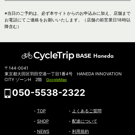
明示を確認後、レンタル予約の申込を行うことができま
す。
※当日のご予約は、必ず本サイトからのお申込みに加え、店舗まで
(2)当社は、ユーザーから予約申込があったときは、原則、当
お電話にてご連絡をお願いいたします。（店舗の前営業日18時以
社の保有するレンタルバイクの範囲内で予約に応ずるもの
降含む）
とします。この場合、ユーザーは、当社が特に認める場合
を除き、当社所定のレンタル料金を支払うものとします。
(3)レンタル時には顔写真付きの本人確認書類のご提示をお願
いいたします。長期レンタル（以下、1週間以上のレンタル
料金プランが対象）をご利用の方は、レンタルされる車両
〒144-0041
の販売価格帯に応じたデポジット料金のお支払いをお願い
東京都大田区羽田空港一丁目1番4号 HANEDA INNOVATION
いたします。デポジット料金に関しては、レンタルバイク
CITY ゾーンH 2階
GoogleMap
返却時に傷や故障、利用規約違反等の問題点がないと判断
された場合は、当社からユーザーに全額返金するものとし
050-5538-2322
ます。
¥50,000〜
¥150,000〜
TOP
よくあるご質問
レンタル車両価格帯
¥50,000以下
¥150,000
¥300,000
SHOP
配達について
デポジット金額（DP）
¥10,000
¥30,000
¥50,000
NEWS
利用規約