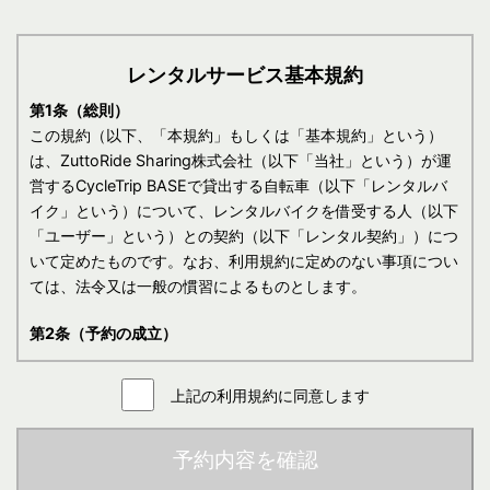
レンタルサービス基本規約
第1条（総則）
この規約（以下、「本規約」もしくは「基本規約」という）
は、ZuttoRide Sharing株式会社（以下「当社」という）が運
営するCycleTrip BASEで貸出する自転車（以下「レンタルバ
イク」という）について、レンタルバイクを借受する人（以下
「ユーザー」という）との契約（以下「レンタル契約」）につ
いて定めたものです。なお、利用規約に定めのない事項につい
ては、法令又は一般の慣習によるものとします。
第2条（予約の成立）
1.予約の申込
上記の利用規約に同意します
(1)ユーザーは、レンタルバイクを借りるにあたり、当社所定
の料金に同意のうえ、WEB上より、予め車種、レンタル開
始日時、返却日時、宅配場所、運転者、ヘルメット等付属
予約内容を確認
品の要否、その他の条件（以下「レンタル条件」という）