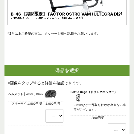
B-46 【期間限定】 FACTOR OSTRO VAM (ULTEGRA Di2)
/ 初音ミク エディション【料金：S1】
*2台以上ご希望の方は、メッセージ欄へ記載をお願いします。
備品を選択
※画像をタップすると詳細を確認できます。
Bottle Cage（ドリンクホルダー）
ヘルメット
White / Black
フリーサイズ/500円/週 2,000円/月
E-Bikeなど一部取り付けが出来ない車
両がございます。
/500円/月