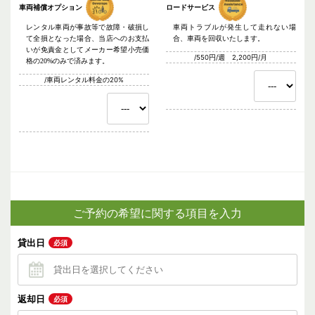
車両補償オプション
ロードサービス
レンタル車両が事故等で故障・破損し
車両トラブルが発生して走れない場
て全損となった場合、当店へのお支払
合、車両を回収いたします。
いが免責金としてメーカー希望小売価
/550円/週 2,200円/月
格の20%のみで済みます。
/車両レンタル料金の20%
ご予約の希望に関する項目を入力
貸出日
必須
返却日
必須